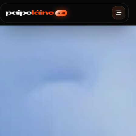
paipe
láine
2.0