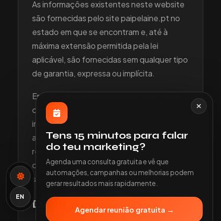
As informações existentes neste website
são fornecidas pelo site paipelaine.pt no
estado em que se encontram e, até à
máxima extensão permitida pela lei
aplicável, são fornecidas sem qualquer tipo
de garantia, expressa ou implícita.
Embora as informações sejam tidas como
corretas, podem incluir erros ou
imprecisões e poderão ser alteradas sem
Tens 15 minutos para falar
aviso prévio. O site paipelaine.pt não
do teu marketing?
representa nem garante que as funções
Agenda uma consulta gratuita e vê que
ou aplicações contidas neste website
automações, campanhas ou melhorias podem
sejam contínuas ou não tenham erros.
gerar resultados mais rapidamente.
EN
Descontinuação
Agendar reunião gratuita →