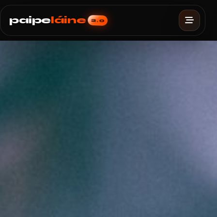
paipe
láine
2.0