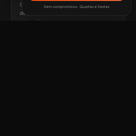
O site paipelaine.pt pode ser
Sem compromisso · Quartas e Sextas
descontinuado, a qualquer momento, sem
aviso prévio.
Renúncia
O site paipelaine.pt renuncia a qualquer
responsabilidade por erros que possam
ocorrer devido a erros do sistema ou falha,
temporária ou permanente, do website,
aplicações ou outras ferramentas.
Até à máxima extensão possível ao abrigo
da lei aplicável, o site paipelaine.pt não se
responsabilizará por quaisquer danos
resultantes da utilização, ou da
impossibilidade de utilização, do website.