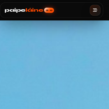
paipe
láine
2.0