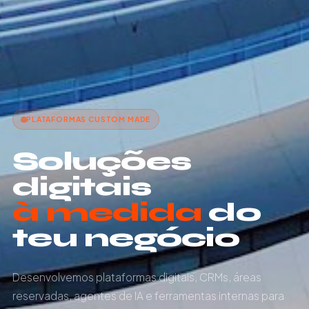
PLATAFORMAS CUSTOM MADE
Soluções
digitais
à medida
do
teu negócio
Desenvolvemos plataformas digitais, CRMs, áreas
reservadas, agentes de IA e ferramentas internas para