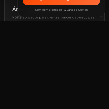
Áreas reservadas
Sem compromisso · Quartas e Sextas
Portais privados para clientes, parceiros ou equipas,
com acessos, ficheiros, formulários e dashboards.
Agentes de IA
Análise, classificação e triagem de documentos ou
pedidos, com apoio à decisão e integração com
workflows.