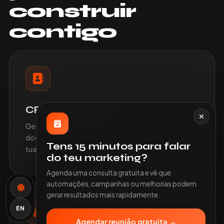
construir
contigo
CRM operacional
Gestão de leads, clientes, tarefas, pipeline,
documentos e indicadores num sistema adaptado à
Tens 15 minutos para falar
tua realidade.
do teu marketing?
Agenda uma consulta gratuita e vê que
automações, campanhas ou melhorias podem
gerar resultados mais rapidamente.
EN
Agendar reunião gratuita →