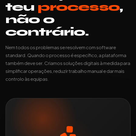
teu
processo
,
não o
contrário.
Nem todos os problemas se resolvem com software
standard. Quando o processo é específico, a plataforma
também deve ser. Criamos soluções digitais à medida para
simplificar operações, reduzir trabalho manual e dar mais
controlo às equipas.