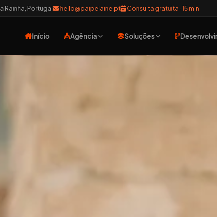
 Rainha, Portugal
hello@paipelaine.pt
Consulta gratuita · 15 min
Início
Agência
Soluções
Desenvolv