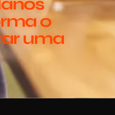
lanos
orma o
tar uma