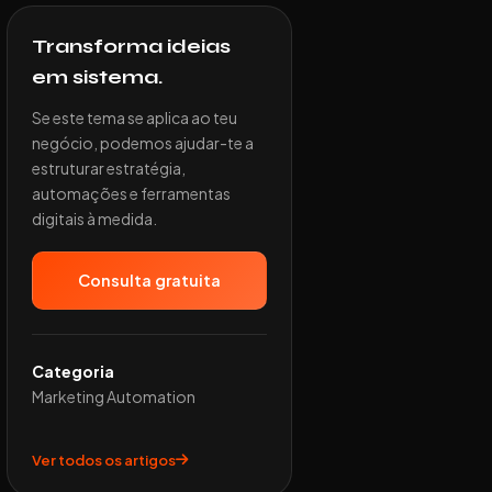
Transforma ideias
em sistema.
Se este tema se aplica ao teu
negócio, podemos ajudar-te a
estruturar estratégia,
automações e ferramentas
digitais à medida.
Consulta gratuita
Categoria
Marketing Automation
Ver todos os artigos