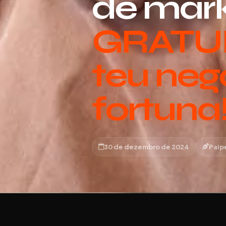
de mar
GRATUI
teu neg
fortuna
30 de dezembro de 2024
Paip