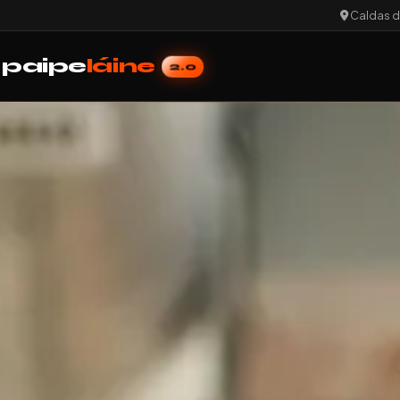
Caldas da
paipe
láine
2.0