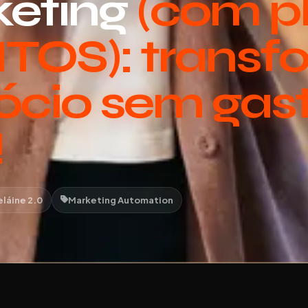
keting
(com p
TOS): transf
ócio sem gas
!
eláine 2.0
Marketing Automation