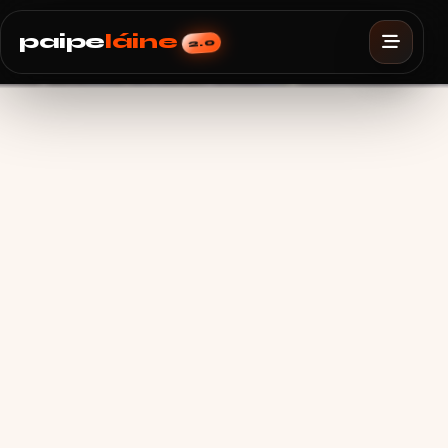
paipe
láine
2.0