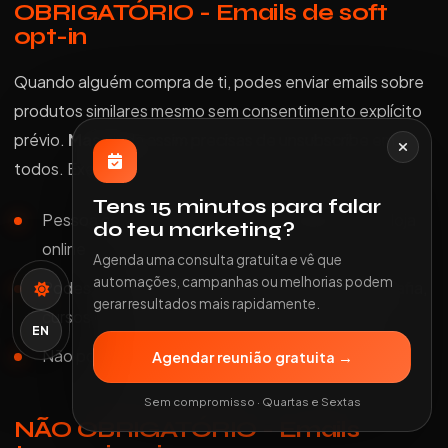
OBRIGATÓRIO - Emails de soft
opt-in
Quando alguém compra de ti, podes enviar emails sobre
produtos similares mesmo sem consentimento explícito
prévio.
Mas
ainda assim precisas de unsubscribe em
todos. Exemplo:
Tens 15 minutos para falar
Pessoa compra um livro sobre fotografia na tua loja
do teu marketing?
online
Agenda uma consulta gratuita e vê que
automações, campanhas ou melhorias podem
Podes enviar emails sobre novos livros de fotografia,
gerar resultados mais rapidamente.
cursos de fotografia, equipamento fotográfico
EN
Não podes enviar sobre jardinagem (não é similar)
Agendar reunião gratuita →
Sem compromisso · Quartas e Sextas
NÃO OBRIGATÓRIO - Emails