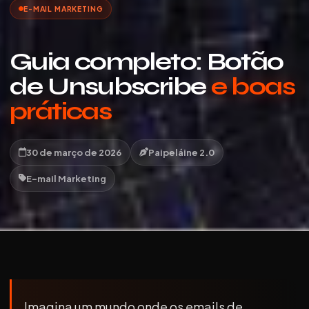
E-MAIL MARKETING
Guia completo: Botão
de Unsubscribe
e boas
práticas
30 de março de 2026
Paipeláine 2.0
E-mail Marketing
Imagina um mundo onde os emails de