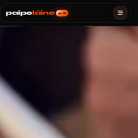
paipe
láine
2.0