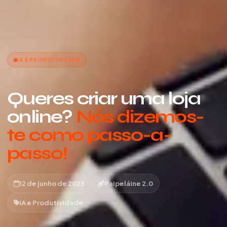
IA E PRODUTIVIDADE
Queres criar uma loja
online?
Nós dizemos-
te como passo-a-
passo!
12 de junho de 2023
Paipeláine 2.0
IA e Produtividade