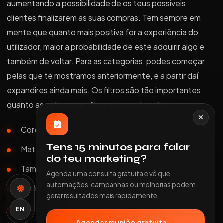
aumentando a possibilidade de os teus possíveis
clientes finalizarem as suas compras. Tem sempre em
mente que quanto mais positiva for a experiência do
utilizador, maior a probabilidade de este adquirir algo e
também de voltar. Para as categorias, podes começar
pelas que te mostramos anteriormente, e a partir daí
expandires ainda mais. Os filtros são tão importantes
quanto as categorias. Alguns exemplos são:
Cores;
Tens 15 minutos para falar
Materiais;
do teu marketing?
Tamanhos;
Agenda uma consulta gratuita e vê que
automações, campanhas ou melhorias podem
Padrões;
gerar resultados mais rapidamente.
Etc...
EN
Agendar reunião gratuita →