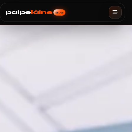
paipe
láine
2.0