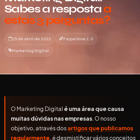
Sabes a resposta
a
estas 3 perguntas?
25 de abril de 2022
Paipeláine 2.0
Marketing Digital
O Marketing Digital
é uma área que causa
muitas dúvidas nas empresas
. O nosso
objetivo, através dos
artigos que publicamos
regularmente
, é desmistificar vários conceitos