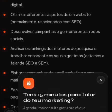
digital.
Otimizar diferentes aspetos de um website
(normalmente, relacionados com SEO).
Desenvolver campanhas e gerir diferentes redes
sociais.
Analisar os rankings dos motores de pesquisa e
trabalhar consoante os seus algoritmos (estamos a
falar de SEO e SEM).
Elaborar campanhas de email marketing e sms
marketing.
Fazer campanhas publicitárias online (anúncios
Tens 15 minutos para falar
pagos).
do teu marketing?
Dinamizar o website da sua empresa com criação de
Agenda uma consulta gratuita e vê que