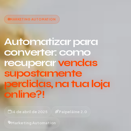
MARKETING AUTOMATION
Automatizar para
converter: como
recuperar
vendas
supostamente
perdidas, na tua loja
online?!
14 de abril de 2025
Paipeláine 2.0
Marketing Automation