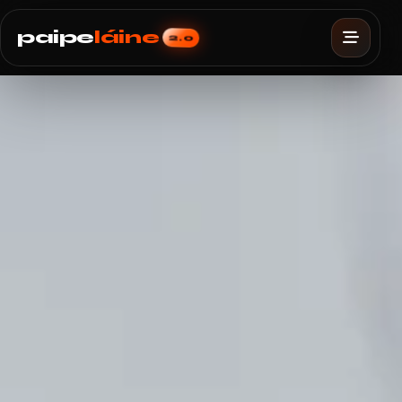
paipe
láine
2.0