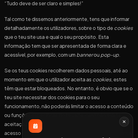
“Tudo deve de ser claro e simples!”
Tal como te dissemos anteriormente, tens que informar
detalhadamente os utilizadores, sobre o tipo de
cookies
que o teu site usa e qual o seu propósito. Esta
informação tem que ser apresentada de forma clara e
acessível, por exemplo, com um
banner
ou
pop-up
.
Se os teus cookies recolherem dados pessoais, até ao
momento em que o utilizador aceita as
cookies
, estes
têm que estar bloqueados. No entanto, é obvio que se o
teu site necessitar dos cookies para o seu
funcionamento, não poderás limitar o acesso a conteúdo
ou funções específicas do teu site, caso não exista
aceitação dos
cookies
. No entanto, podes limitar o
acesso total ao teu site. Nesse caso, estás a apresentar