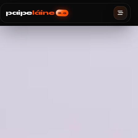
paipe
láine
2.0