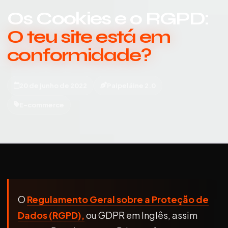
Os Cookies e o RGPD:
O teu site está em
conformidade?
20 de junho de 2022
Paipeláine 2.0
E-commerce
O
Regulamento Geral sobre a Proteção de
Dados (RGPD),
ou GDPR em Inglês, assim